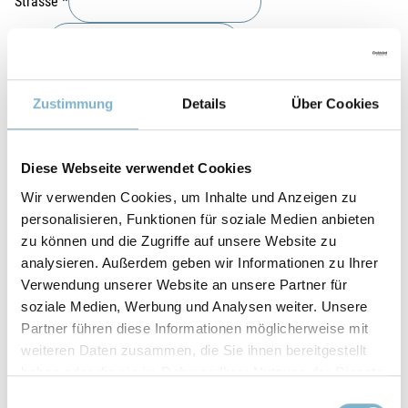
Strasse
*
PLZ
*
Ort
*
Zustimmung
Details
Über Cookies
Telefon
*
Diese Webseite verwendet Cookies
Land
Wir verwenden Cookies, um Inhalte und Anzeigen zu
Datenschutz
personalisieren, Funktionen für soziale Medien anbieten
Ich stimme zu, dass meine Angaben aus dem Kontaktformular zur
zu können und die Zugriffe auf unsere Website zu
Beantwortung meiner Anfrage erhoben und verarbeitet werden.
analysieren. Außerdem geben wir Informationen zu Ihrer
Hinweis: Sie können Ihre Einwilligung jederzeit für die Zukunft per E-
Verwendung unserer Website an unsere Partner für
Mail an
info@alphacam.de
widerrufen. Detaillierte Informationen
soziale Medien, Werbung und Analysen weiter. Unsere
zum Umgang mit Nutzerdaten finden Sie in unserer
Partner führen diese Informationen möglicherweise mit
Datenschutzerklärung
.
*
weiteren Daten zusammen, die Sie ihnen bereitgestellt
Captcha
*
haben oder die sie im Rahmen Ihrer Nutzung der Dienste
gesammelt haben.
Einwilligungsauswahl