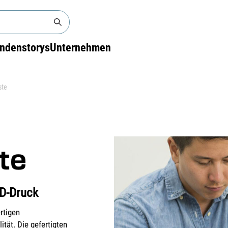
ndenstorys
Unternehmen
ste
te
3D-Druck
rtigen
tät. Die gefertigten