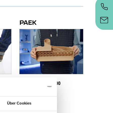
PAEK
Victrex AM
200
™
Über Cookies