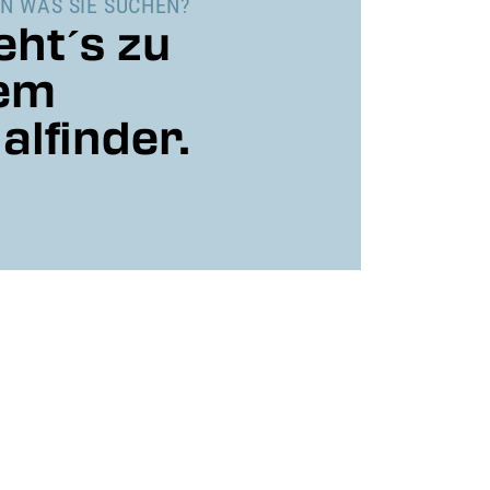
N WAS SIE SUCHEN?
eht´s zu
em
alfinder.