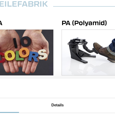
TEILEFABRIK
A
PA (Polyamid)
SA in 10 Farben
NYLON-CF10
UV-
dig
PA 6
(Nylon 6)
PA6/66‑GF30‑FR
Details
flammhemmend