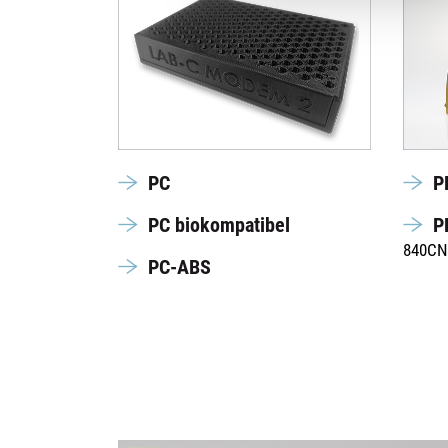
PC
P
PC biokompatibel
P
840CN
PC-ABS