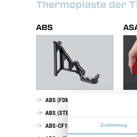
Thermoplaste der 
ABS
AS
ABS (FDM-Technologie)
A
bestän
ABS (STEP-Technologie)
ABS-CF10
Zustimmung