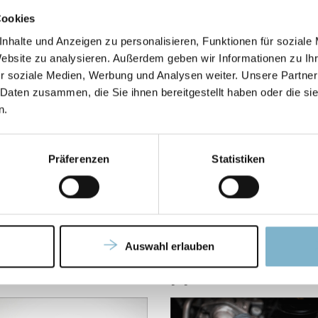
PA 66
Cookies
(Diran 410MF07)
nhalte und Anzeigen zu personalisieren, Funktionen für soziale
PA 11
Website zu analysieren. Außerdem geben wir Informationen zu I
r soziale Medien, Werbung und Analysen weiter. Unsere Partner
PA 12
(FDM-Technologie)
 Daten zusammen, die Sie ihnen bereitgestellt haben oder die s
PA 12
n.
(SAF-Technologie)
PA 12 by Evonik
(SAF-
Technologie)
Präferenzen
Statistiken
PA12 CARBON FIBER
Auswahl erlauben
PP