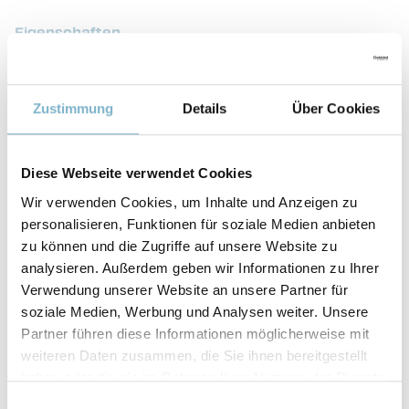
Eigenschaften
IZOD-KERBSCHLAGZÄHIGKEIT
Zustimmung
Details
Über Cookies
20-30 J/m
WÄRMEFORMBESTÄNDIGKEIT
Diese Webseite verwendet Cookies
45-50 °C
Wir verwenden Cookies, um Inhalte und Anzeigen zu
personalisieren, Funktionen für soziale Medien anbieten
ZUGFESTIGKEIT
zu können und die Zugriffe auf unsere Website zu
analysieren. Außerdem geben wir Informationen zu Ihrer
40-65 N/mm²
Verwendung unserer Website an unsere Partner für
soziale Medien, Werbung und Analysen weiter. Unsere
BRUCHDEHNUNG
Partner führen diese Informationen möglicherweise mit
weiteren Daten zusammen, die Sie ihnen bereitgestellt
5-25 %
haben oder die sie im Rahmen Ihrer Nutzung der Dienste
gesammelt haben.
BIEGEFESTIGKEIT
Einwilligungsauswahl