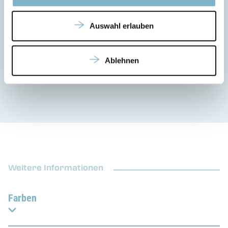
Heizung, Lüftung und Klimatisierung
Klemmen, Kanäle und Halterungen
Auswahl erlauben
Schnallen und Stecker für Steuerungssysteme
Luft- und Raumfahrt
Anschlüsse
Ablehnen
Transportwesen
Weitere Informationen
Farben