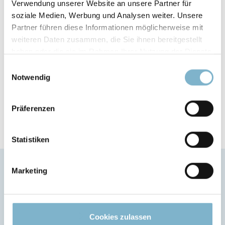
Verwendung unserer Website an unsere Partner für
300 °C
soziale Medien, Werbung und Analysen weiter. Unsere
Partner führen diese Informationen möglicherweise mit
ENTFLAMMBARKEIT
weiteren Daten zusammen, die Sie ihnen bereitgestellt
UL94 V-0 / FST
haben oder die sie im Rahmen Ihrer Nutzung der Dienste
gesammelt haben.
Einwilligungsauswahl
BRUCHDEHNUNG
Notwendig
2 %
Präferenzen
Statistiken
Marketing
®
Anwendungsbereiche des Loctite
3D 3955 FST
Cookies zulassen