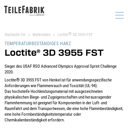
®
Startseite CH
Materialien
Loctite
3D 3955 FST
TEMPERATURBESTÄNDIGES HARZ
Loctite
3D 3955 FST
®
Sieger des USAF RSO Advanced Olympics Approval Sprint Challenge
2020.
®
Loctite
3D 3955 FST von Henkel ist für anwendungsspezifische
Anforderungen wie Flammenrauch und Toxizität (UL-94).
Das hochsteife Hochleistungsmaterial mit ausgezeichneten
physikalischen Biege- und Zugeigenschaften und herausragender
Flammhemmung ist geeignet für Komponenten in der Luft- und
Raumfahrt und dem Transportwesen, die eine hohe Flammbeständigkeit,
eine hohe Formbeständigkeitstemperatur oder
Chemikalienbeständigkeit erfordern.