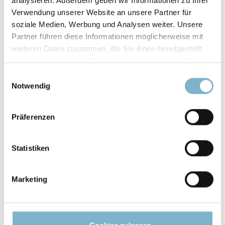
analysieren. Außerdem geben wir Informationen zu Ihrer
Verwendung unserer Website an unsere Partner für
BRUCHDEHNUNG
soziale Medien, Werbung und Analysen weiter. Unsere
Partner führen diese Informationen möglicherweise mit
190 %
weiteren Daten zusammen, die Sie ihnen bereitgestellt
haben oder die sie im Rahmen Ihrer Nutzung der Dienste
SHOR3-HÄRTE
gesammelt haben.
Einwilligungsauswahl
53 A
Notwendig
Präferenzen
Statistiken
Marketing
Weitere Informationen
Farben