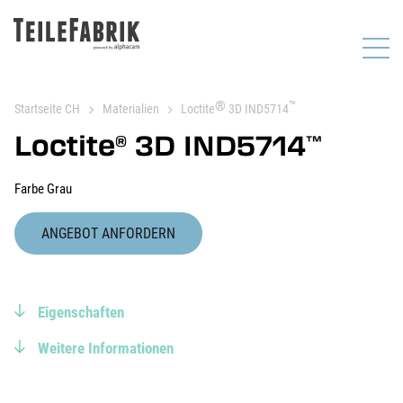
®
™
Startseite CH
Materialien
Loctite
3D IND5714
Loctite
3D IND5714
®
™
Farbe Grau
ANGEBOT ANFORDERN
Eigenschaften
Weitere Informationen