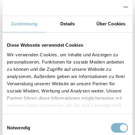
Zustimmung
Details
Über Cookies
Eigenschaften
Diese Webseite verwendet Cookies
IZOD-KERBSCHLAGZÄHIGKEIT
Wir verwenden Cookies, um Inhalte und Anzeigen zu
personalisieren, Funktionen für soziale Medien anbieten
196 J/m
zu können und die Zugriffe auf unsere Website zu
analysieren. Außerdem geben wir Informationen zu Ihrer
WÄRMEFORMBESTÄNDIGKEIT
Verwendung unserer Website an unsere Partner für
110 °C
soziale Medien, Werbung und Analysen weiter. Unsere
Partner führen diese Informationen möglicherweise mit
STÜTZMATERIAL
weiteren Daten zusammen, die Sie ihnen bereitgestellt
haben oder die sie im Rahmen Ihrer Nutzung der Dienste
auswaschbar
gesammelt haben.
Einwilligungsauswahl
Notwendig