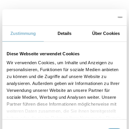
Zustimmung
Details
Über Cookies
Diese Webseite verwendet Cookies
Wir verwenden Cookies, um Inhalte und Anzeigen zu
personalisieren, Funktionen für soziale Medien anbieten
Eigenschaften
zu können und die Zugriffe auf unsere Website zu
analysieren. Außerdem geben wir Informationen zu Ihrer
TEMPERATUR
Verwendung unserer Website an unsere Partner für
soziale Medien, Werbung und Analysen weiter. Unsere
90 °C
Partner führen diese Informationen möglicherweise mit
weiteren Daten zusammen, die Sie ihnen bereitgestellt
DRUCK
haben oder die sie im Rahmen Ihrer Nutzung der Dienste
90 psi
gesammelt haben.
Einwilligungsauswahl