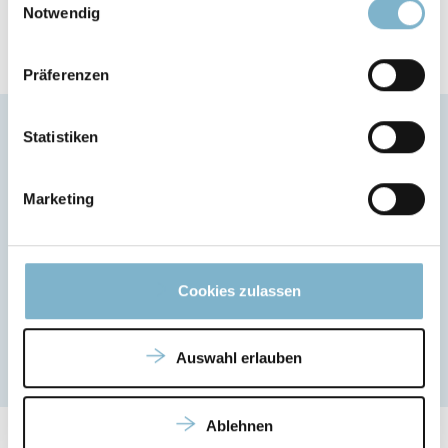
Notwendig
Präferenzen
Statistiken
Anwendungsbereiche des ST-130
Marketing
3D-Druck von Werkzeugen zur Herstellung hohler
Faserverbundbauteile
Cookies zulassen
Anwendungen in der Automobilindustrie
Auswahl erlauben
Ablehnen