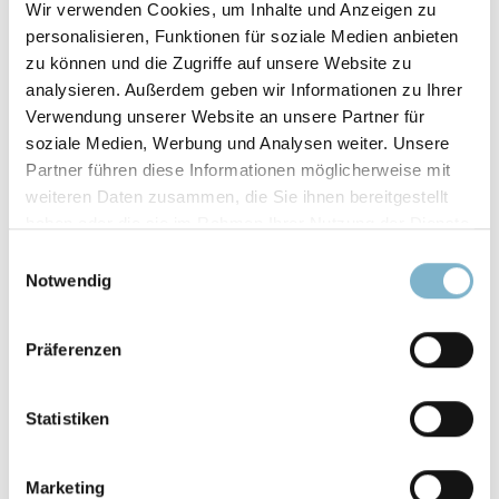
Wir verwenden Cookies, um Inhalte und Anzeigen zu
ZUGDEHNUNG
personalisieren, Funktionen für soziale Medien anbieten
zu können und die Zugriffe auf unsere Website zu
482 % (schwarz)
analysieren. Außerdem geben wir Informationen zu Ihrer
570 % (rot/Validated Material)
Verwendung unserer Website an unsere Partner für
soziale Medien, Werbung und Analysen weiter. Unsere
BIEGEFESTIGKEIT
Partner führen diese Informationen möglicherweise mit
weiteren Daten zusammen, die Sie ihnen bereitgestellt
2,4 N/mm² (schwarz)
haben oder die sie im Rahmen Ihrer Nutzung der Dienste
2,7 N/mm² (rot/Validated Material)
gesammelt haben.
Einwilligungsauswahl
Notwendig
REISSFESTIGKEIT
84,6 N/mm (schwarz)
Präferenzen
99,6 N/mm (rot/Validated Material)
Statistiken
SHORE HÄRTEGRAD
92 A
Marketing