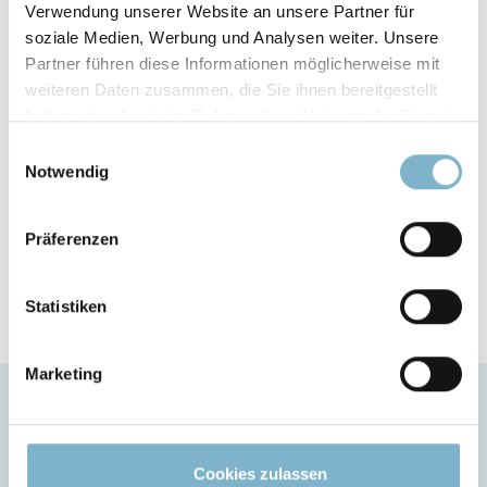
ZUGFESTIGKEIT
Verwendung unserer Website an unsere Partner für
soziale Medien, Werbung und Analysen weiter. Unsere
69 MPa
Partner führen diese Informationen möglicherweise mit
weiteren Daten zusammen, die Sie ihnen bereitgestellt
IZOD-KERBSCHLAGZÄHIGKEIT
haben oder die sie im Rahmen Ihrer Nutzung der Dienste
gesammelt haben.
120 J/m
Einwilligungsauswahl
Notwendig
WÄRMEFORMBESTÄNDIGKEIT
Präferenzen
153 °C
Statistiken
Marketing
Cookies zulassen
™
Anwendungsbereiche des ULTEM
9085 Resin