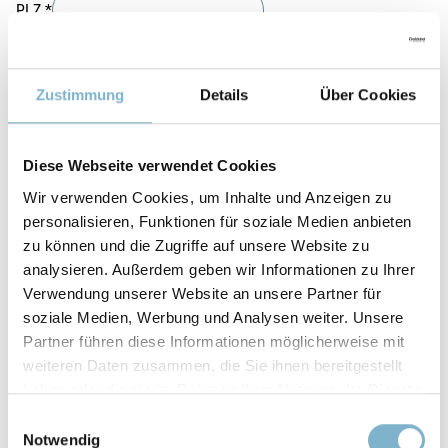
PLZ
*
Ort
*
Zustimmung
Details
Über Cookies
Telefon
*
Land
Diese Webseite verwendet Cookies
Datenschutz
Wir verwenden Cookies, um Inhalte und Anzeigen zu
Ich stimme zu, dass meine Angaben aus dem Kontaktformular zur
personalisieren, Funktionen für soziale Medien anbieten
Beantwortung meiner Anfrage erhoben und verarbeitet werden.
zu können und die Zugriffe auf unsere Website zu
Hinweis: Sie können Ihre Einwilligung jederzeit für die Zukunft per E-
analysieren. Außerdem geben wir Informationen zu Ihrer
Mail an
info@alphacam.de
widerrufen. Detaillierte Informationen
Verwendung unserer Website an unsere Partner für
zum Umgang mit Nutzerdaten finden Sie in unserer
soziale Medien, Werbung und Analysen weiter. Unsere
Datenschutzerklärung
.
*
Partner führen diese Informationen möglicherweise mit
Captcha
*
weiteren Daten zusammen, die Sie ihnen bereitgestellt
haben oder die sie im Rahmen Ihrer Nutzung der Dienste
gesammelt haben.
Einwilligungsauswahl
Notwendig